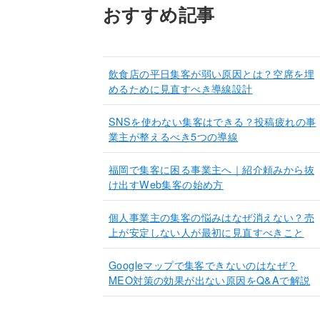
おすすめ記事
飲食店の平日集客が弱い原因とは？空席を埋
めるために見直すべき導線設計
SNSを使わない集客はできる？投稿疲れの事
業主が整えるべき5つの導線
福岡で集客に困る事業主へ｜紹介頼みから抜
け出すWeb集客の始め方
個人事業主の集客の悩みはなぜ消えない？売
上が安定しない人が最初に見直すべきこと
Googleマップで集客できないのはなぜ？
MEO対策の効果が出ない原因をQ&Aで解説